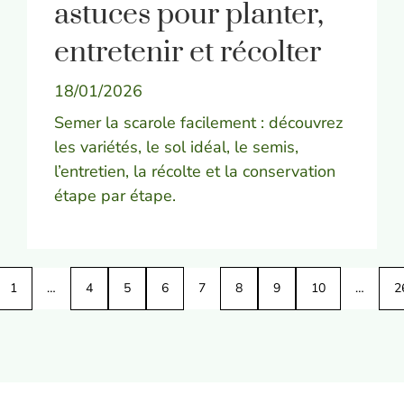
astuces pour planter,
entretenir et récolter
18/01/2026
Semer la scarole facilement : découvrez
les variétés, le sol idéal, le semis,
l’entretien, la récolte et la conservation
étape par étape.
1
…
4
5
6
7
8
9
10
…
2