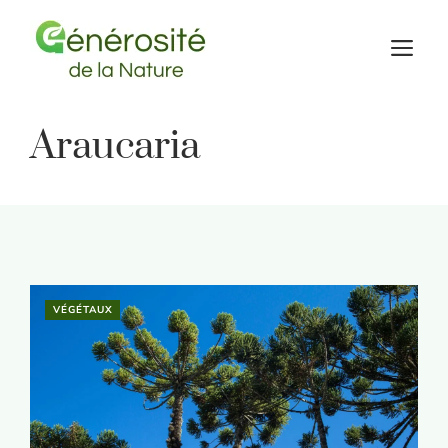
Aller
au
M
contenu
Araucaria
VÉGÉTAUX