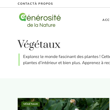
Aller
CONTACT
À PROPOS
au
contenu
ACC
Végétaux
Explorez le monde fascinant des plantes ! Cette
plantes d’intérieur et bien plus. Apprenez à re
VÉGÉTAUX