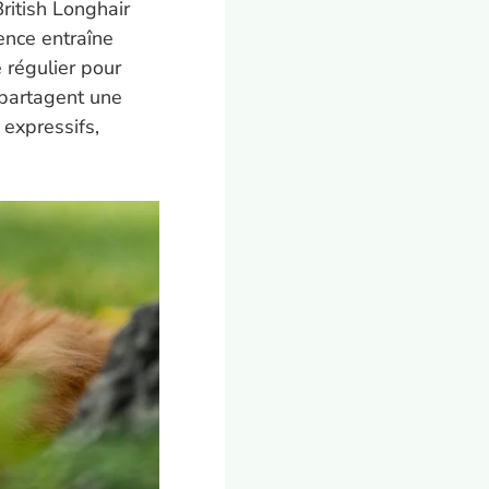
British Longhair
ence entraîne
 régulier pour
 partagent une
 expressifs,