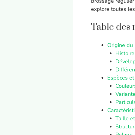
brossage régulier
explore toutes les
Table des 
Origine du 
Histoire
Dévelop
Différen
Espèces et 
Couleur
Variante
Particul
Caractérist
Taille e
Structur
Pelage, 