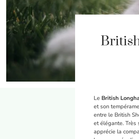
Britis
Le
British Longha
et son tempéramen
entre le British S
et élégante. Très 
apprécie la compa