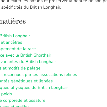
 pour éviter les nœuds et préserver la beauté de son pel
 spécificités du British Longhair.
matières
British Longhair
 et ancêtres
pement de la race
ce avec le British Shorthair
variantes du British Longhair
s et motifs de pelage
s reconnues par les associations félines
arités génétiques et lignées
iques physiques du British Longhair
t poids
e corporelle et ossature
yeux et oreilles