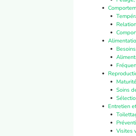
Comporteme
Tempér
Relatio
Comport
Alimentatio
Besoins 
Aliments
Fréquen
Reproductio
Maturité
Soins d
Sélecti
Entretien e
Toiletta
Prévent
Visites 