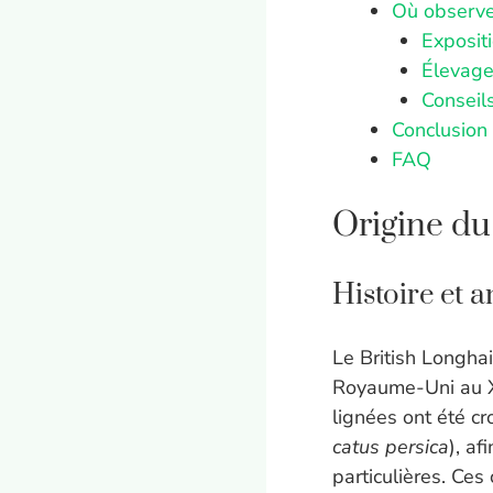
Où observer
Expositi
Élevag
Conseil
Conclusion
FAQ
Origine du
Histoire et a
Le British Longhai
Royaume-Uni au XI
lignées ont été c
catus persica
), af
particulières. Ces