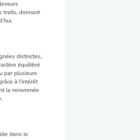
éleveurs
s traits, donnant
’hui.
gnées distinctes,
actère équilibré
nu par plusieurs
râce à l’intérêt
font la renommée
e.
side dans le