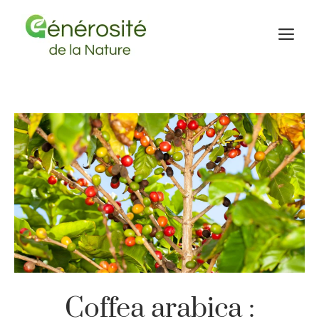
Aller
au
M
contenu
Coffea arabica :