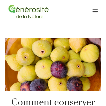
Aller
au
M
contenu
Comment conserver