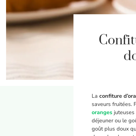
Confit
do
La
confiture d’or
saveurs fruitées. 
oranges
juteuses 
déjeuner ou le go
goût plus doux que