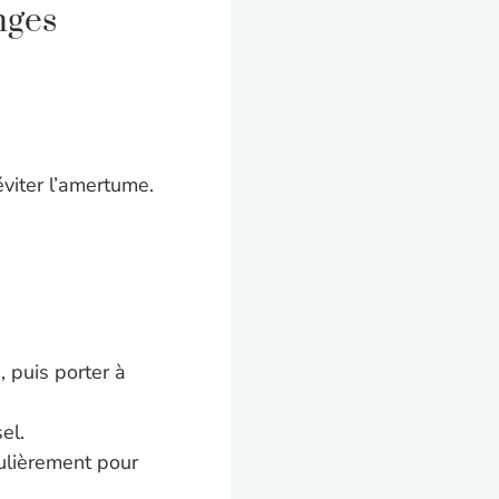
nges
éviter l’amertume.
 puis porter à
el.
ulièrement pour