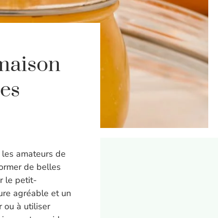
 maison
pes
 les amateurs de
former de belles
 le petit-
ure agréable et un
ou à utiliser