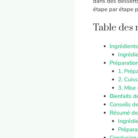
dans des desserts, 
étape par étape p
Table des 
Ingrédients
Ingrédi
Préparation
1. Prép
2. Cuiss
3. Mise
Bienfaits d
Conseils d
Résumé de l
Ingrédi
Prépara
Conclusion