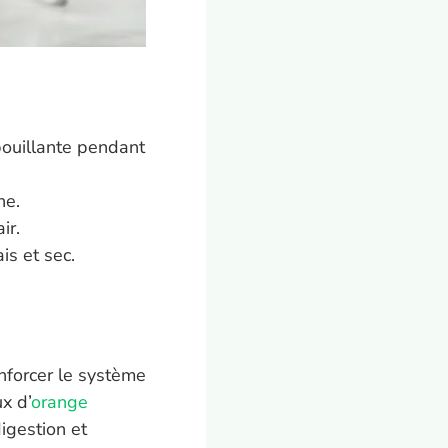
 bouillante pendant
he.
ir.
is et sec.
enforcer le système
x d’
orange
digestion et