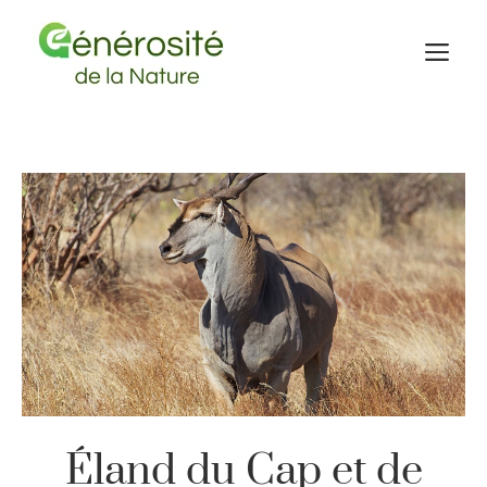
Aller
au
M
contenu
Éland du Cap et de