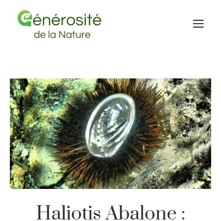
Aller
au
M
contenu
Haliotis Abalone :