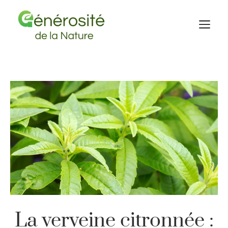
Aller
au
M
contenu
La verveine citronnée :