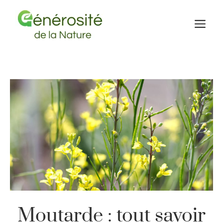
Aller
au
M
contenu
Moutarde : tout savoir