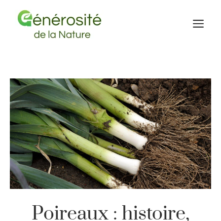
Aller
au
M
contenu
Poireaux : histoire,