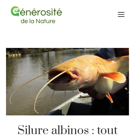
Aller
au
M
contenu
Silure albinos : tout