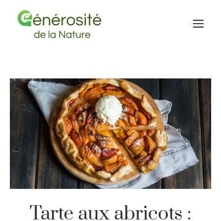
Aller
au
M
contenu
Tarte aux abricots :