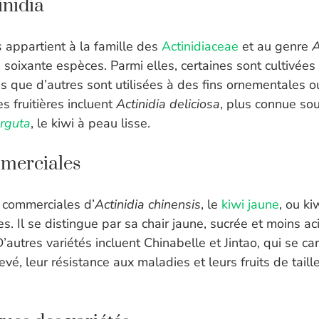
inidia
s
appartient à la famille des
Actinidiaceae
et au genre
A
oixante espèces. Parmi elles, certaines sont cultivées p
is que d’autres sont utilisées à des fins ornementales o
s fruitières incluent
Actinidia deliciosa
, plus connue so
arguta
, le kiwi à peau lisse.
mmerciales
s commerciales d’
Actinidia chinensis
, le
kiwi jaune
, ou ki
s. Il se distingue par sa chair jaune, sucrée et moins a
D’autres variétés incluent Chinabelle et Jintao, qui se ca
vé, leur résistance aux maladies et leurs fruits de taill