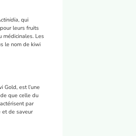
ctinidia
, qui
our leurs fruits
u médicinales. Les
us le nom de kiwi
wi Gold, est l’une
cide que celle du
ractérisent par
e et de saveur