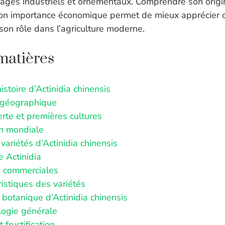
ges industriels et ornementaux. Comprendre son origin
 son importance économique permet de mieux apprécier c
son rôle dans l’agriculture moderne.
matières
istoire d’Actinidia chinensis
 géographique
rte et premières cultures
on mondiale
variétés d’Actinidia chinensis
e Actinidia
s commerciales
istiques des variétés
 botanique d’Actinidia chinensis
ogie générale
t fructification