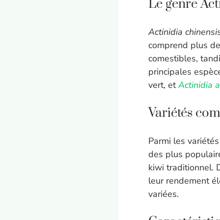
Le genre Act
Actinidia chinensi
comprend plus de s
comestibles, tand
principales espèce
vert, et
Actinidia 
Variétés co
Parmi les variété
des plus populaire
kiwi traditionnel. 
leur rendement éle
variées.