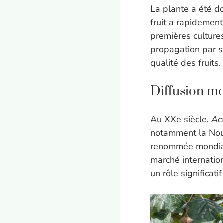
La plante a été d
fruit a rapidement
premières culture
propagation par se
qualité des fruits.
Diffusion m
Au XXe siècle,
Act
notamment la Nouv
renommée mondiale
marché internation
un rôle significati