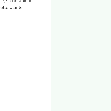
e, sa botanique,
ette plante