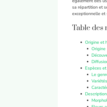
également des usa
sa répartition et
exceptionnelle et 
Table des 
Origine et h
Origine
Découve
Diffusi
Espèces et 
Le genr
Variété
Caractér
Description
Morphol
Fleurs e