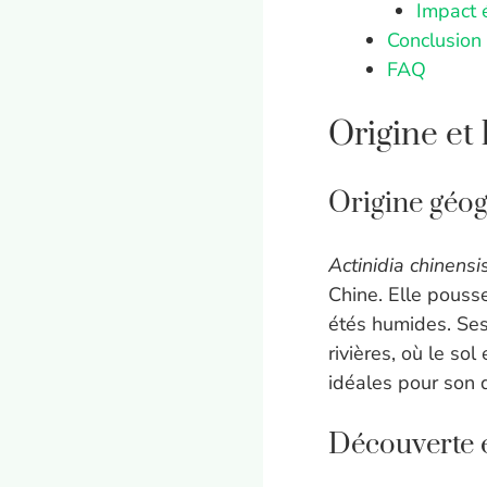
Impact 
Conclusion
FAQ
Origine et 
Origine géo
Actinidia chinensi
Chine. Elle pouss
étés humides. Ses 
rivières, où le so
idéales pour son
Découverte e