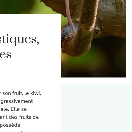
stiques,
ues
on fruit, le kiwi,
rogressivement
ale. Elle se
rant des fruits de
e possède