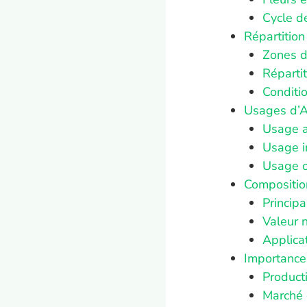
Cycle de
Répartition
Zones d
Réparti
Conditi
Usages d’Ac
Usage a
Usage i
Usage o
Composition
Princip
Valeur n
Applicat
Importance
Product
Marché 