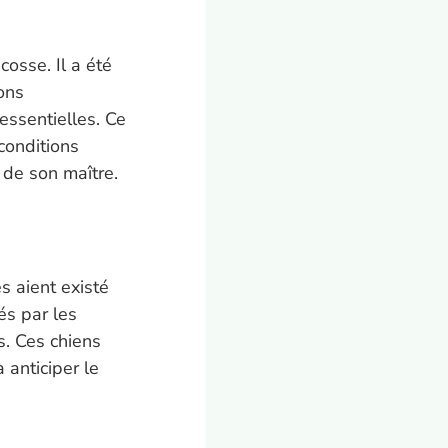
cosse. Il a été
ons
essentielles. Ce
conditions
s de son maître.
s aient existé
és par les
s. Ces chiens
à anticiper le