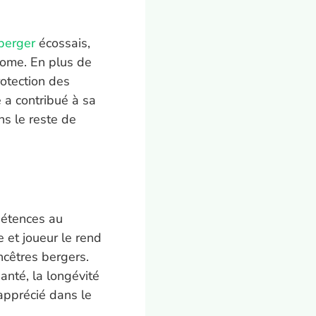
berger
écossais,
nome. En plus de
rotection des
 a contribué à sa
ns le reste de
pétences au
 et joueur le rend
ncêtres bergers.
anté, la longévité
apprécié dans le