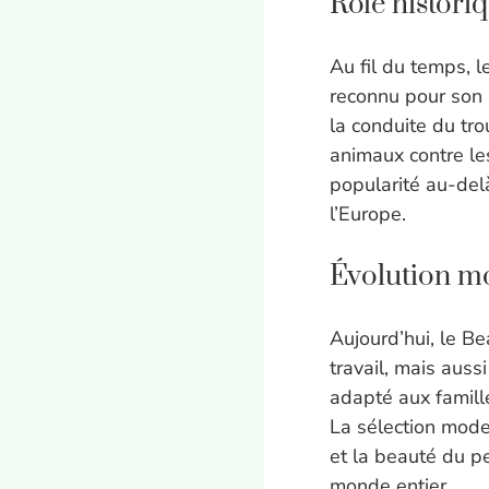
Rôle historiq
Au fil du temps, 
reconnu pour son 
la conduite du tro
animaux contre les
popularité au-del
l’Europe.
Évolution m
Aujourd’hui, le B
travail, mais aus
adapté aux famille
La sélection moder
et la beauté du p
monde entier.