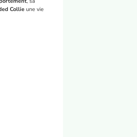
portement
, sa
ded Collie
une vie