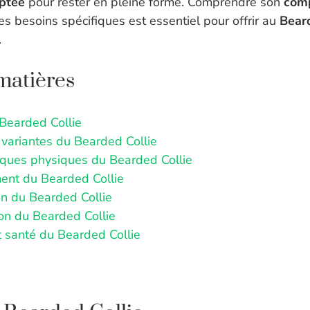
ptée
pour rester en pleine forme. Comprendre son
com
es besoins spécifiques est essentiel pour offrir au
Bear
.
matières
 Bearded Collie
 variantes du Bearded Collie
tiques physiques du Bearded Collie
nt du Bearded Collie
on du Bearded Collie
on du Bearded Collie
t santé du Bearded Collie