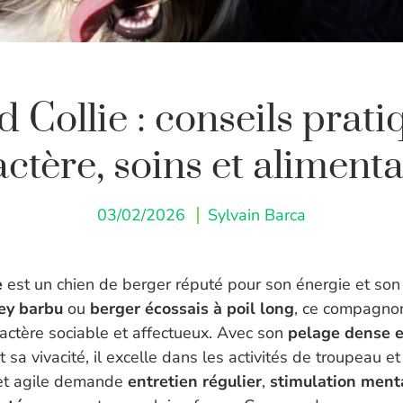
 Collie : conseils prati
ctère, soins et aliment
03/02/2026
Sylvain Barca
e
est un chien de berger réputé pour son énergie et son 
ley barbu
ou
berger écossais à poil long
, ce compagno
ractère sociable et affectueux. Avec son
pelage dense e
 sa vivacité, il excelle dans les activités de troupeau et
 et agile demande
entretien régulier
,
stimulation ment