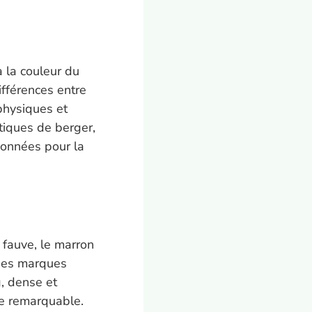
à la couleur du
ifférences entre
physiques et
tiques de berger,
ionnées pour la
 fauve, le marron
 des marques
g, dense et
que remarquable.