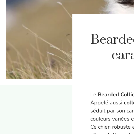
Bearded
cara
Le
Bearded Colli
Appelé aussi
col
séduit par son ca
couleurs variées et
Ce chien robuste