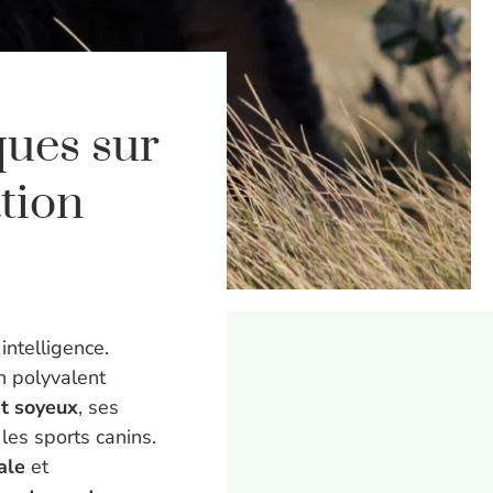
ques sur
ation
intelligence.
n polyvalent
t soyeux
, ses
 les sports canins.
ale
et