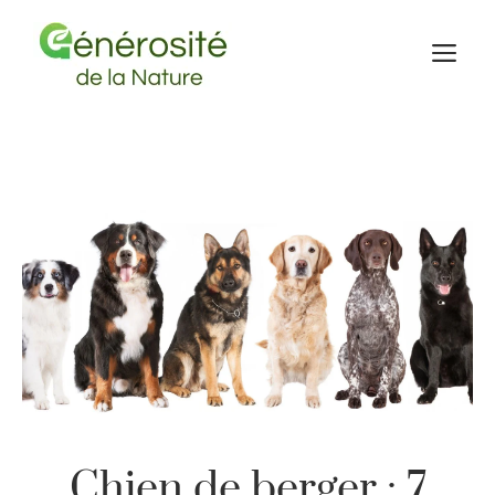
Aller
au
M
contenu
Chien de berger : 7