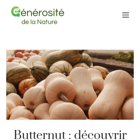
Aller
au
M
contenu
Butternut : découvrir