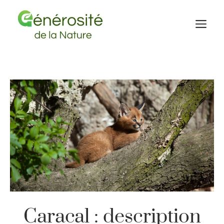
Aller
au
M
contenu
Caracal : description