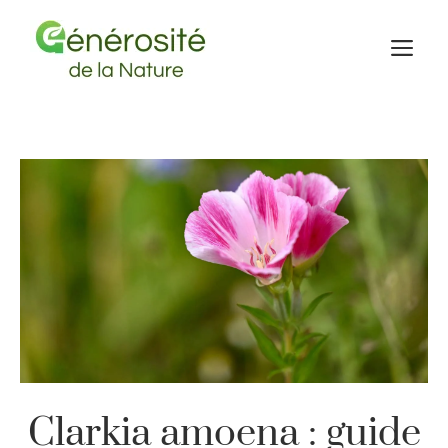
Aller
au
M
contenu
Clarkia amoena : guide