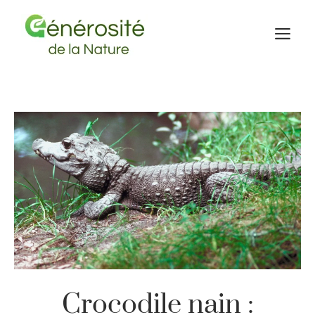
Aller
au
M
contenu
Crocodile nain :