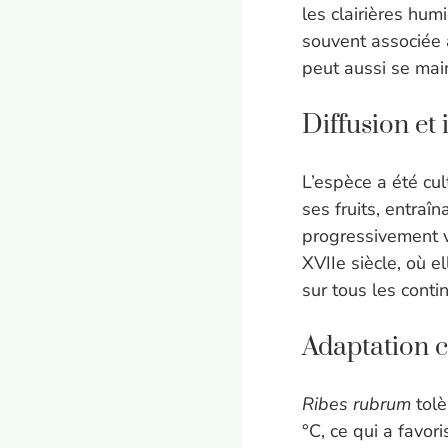
les clairières hum
souvent associée 
peut aussi se main
Diffusion et
L’espèce a été c
ses fruits, entraî
progressivement ve
XVIIe siècle, où e
sur tous les conti
Adaptation c
Ribes rubrum
tolè
°C, ce qui a favor