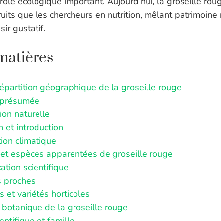
 rôle écologique important. Aujourd’hui, la groseille rou
uits que les chercheurs en nutrition, mêlant patrimoine n
sir gustatif.
matières
répartition géographique de la groseille rouge
 présumée
ion naturelle
n et introduction
ion climatique
et espèces apparentées de groseille rouge
cation scientifique
 proches
 et variétés horticoles
 botanique de la groseille rouge
ntifique et famille