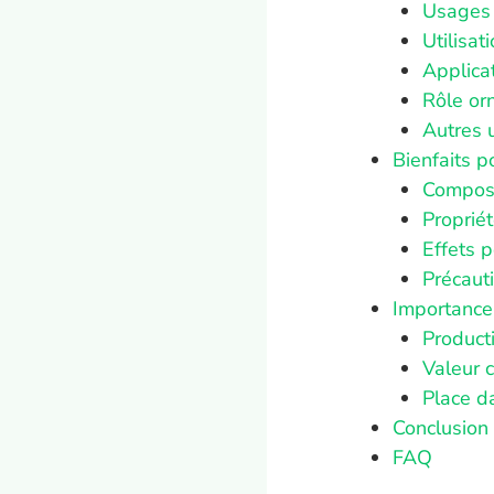
Usages 
Utilisat
Applica
Rôle or
Autres 
Bienfaits p
Composit
Propriét
Effets 
Précauti
Importance
Product
Valeur 
Place da
Conclusion
FAQ