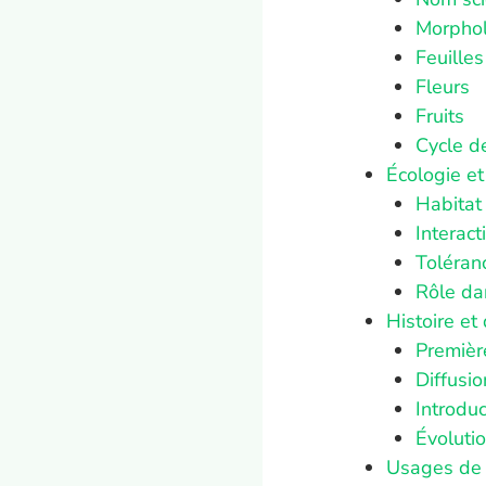
Morphol
Feuilles
Fleurs
Fruits
Cycle d
Écologie et
Habitat 
Interact
Toléran
Rôle da
Histoire et
Premièr
Diffusi
Introdu
Évoluti
Usages de 