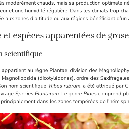
és modérément chauds, mais sa production optimale né
eur et une humidité régulière. Dans les climats trop ch
tée aux zones d’altitude ou aux régions bénéficiant d’un 
et espèces apparentées de grosei
n scientifique
appartient au règne Plantae, division des Magnoliophy
s Magnoliopsida (dicotylédones), ordre des Saxifragales
 Son nom scientifique,
Ribes rubrum
, a été attribué par 
uvrage
Species Plantarum
. Le genre
Ribes
comprend pl
 principalement dans les zones tempérées de l’hémisph