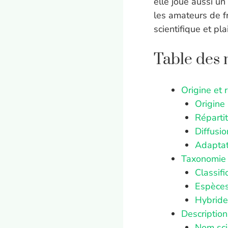
elle joue aussi un
les amateurs de fr
scientifique et plai
Table des 
Origine et 
Origine
Répartit
Diffusio
Adaptat
Taxonomie 
Classifi
Espèces
Hybrides
Description
Nom scie