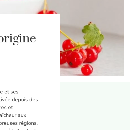
origine
ue et ses
ltivée depuis des
res et
raîcheur aux
mbreuses régions,