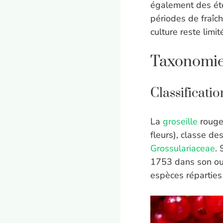
également des ét
périodes de fraîch
culture reste limi
Taxonomie 
Classificatio
La
groseille
rouge 
fleurs), classe de
Grossulariaceae
.
1753 dans son o
espèces réparties