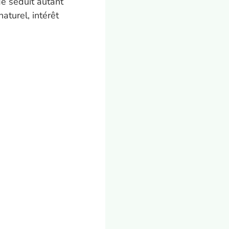
ge séduit autant
aturel, intérêt