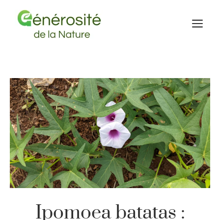
Aller
au
M
contenu
Ipomoea batatas :