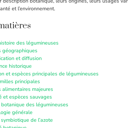
ur description botanique, leurs origines, leurs usages var
santé et l’environnement.
matières
histoire des légumineuses
s géographiques
ation et diffusion
nce historique
ion et espèces principales de légumineuses
milles principales
 alimentaires majeures
té et espèces sauvages
n botanique des légumineuses
ogie générale
 symbiotique de l’azote
té botanique