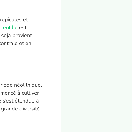
ropicales et
a
lentille
est
 soja provient
ntrale et en
iode néolithique,
mmencé à cultiver
e s’est étendue à
 grande diversité