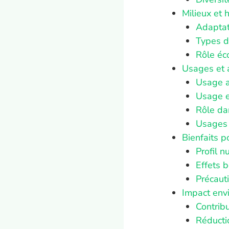
Milieux et 
Adaptat
Types d
Rôle éc
Usages et 
Usage a
Usage e
Rôle dan
Usages i
Bienfaits 
Profil n
Effets 
Précauti
Impact env
Contribu
Réducti