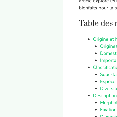
article explore le
bienfaits pour la 
Table des 
Origine et 
Origine
Domestic
Importa
Classificat
Sous-fa
Espèces
Diversi
Descriptio
Morphol
Fixation
Diversi