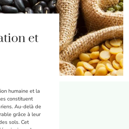
ation et
é
tion humaine et la
les constituent
ariens. Au-delà de
urable grâce à leur
des sols. Cet