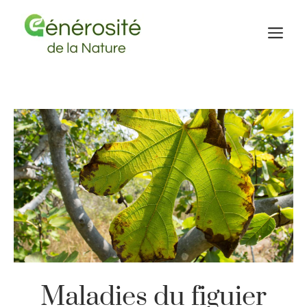
Aller
au
M
contenu
Maladies du figuier