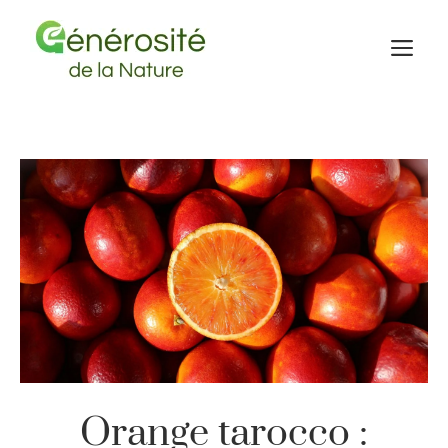
Aller
au
M
contenu
Orange tarocco :